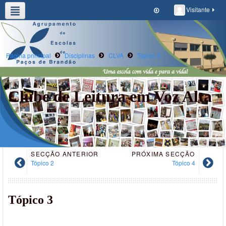
Visitante
Agrupamento
Alunos/E.Educ
Oferta Formativa
Clubes e Projetos
Escola Digital
Página principal
Disciplinas
CLVA
Tópico 3
Clube de Leitura em Voz Alta
SECÇÃO ANTERIOR
PRÓXIMA SECÇÃO
Tópico 2
Tópico 4
Tópico 3