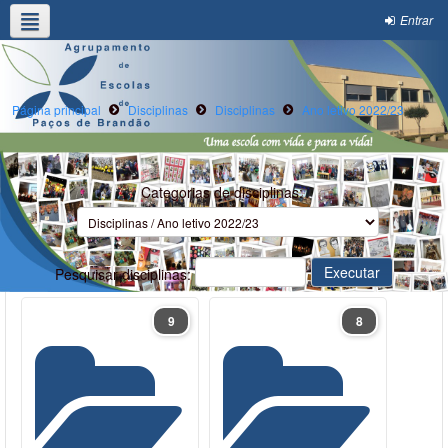
Entrar
Agrupamento
Alunos/E.Educ
Oferta Formativa
Clubes e Projetos
Escola Digital
Página principal
Disciplinas
Disciplinas
Ano letivo 2022/23
Categorias de disciplinas:
Pesquisar disciplinas:
9
8