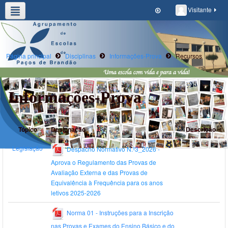
Visitante
Agrupamento
Alunos/E.Educ
Oferta Formativa
Clubes e Projetos
Escola Digital
Página principal
Disciplinas
Informações-Prova
Recursos
Informações-Prova
Tópico
Designação
Descrição
Legislação
Despacho Normativo N.º3_2026 -
Aprova o Regulamento das Provas de
Avaliação Externa e das Provas de
Equivalência à Frequência para os anos
letivos 2025-2026
Norma 01 - Instruções para a Inscrição
nas Provas e Exames do Ensino Básico e do