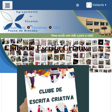
Visitante
Agrupamento
Alunos/E.Educ
Oferta Formativa
Clubes e Projetos
Escola Digital
Página principal
Disciplinas
CEC
Clube de Escrita Criativa