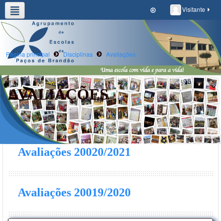
Visitante
Agrupamento
Alunos/E.Educ
Oferta Formativa
Clubes e Projetos
Escola Digital
Página principal
Disciplinas
Avaliações
AVALIAÇÕES
Avaliações 20020/2021
Avaliações 20019/2020