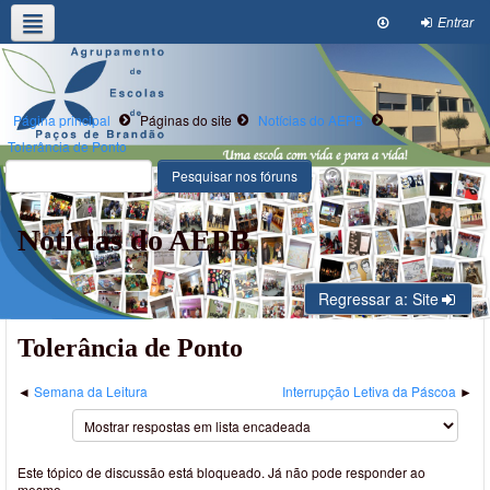
Entrar
Agrupamento
Alunos/E.Educ
Oferta Formativa
Clubes e Projetos
Escola Digital
Página principal
Páginas do site
Notícias do AEPB
Tolerância de Ponto
Notícias do AEPB
Regressar a: Site
Tolerância de Ponto
Semana da Leitura
Interrupção Letiva da Páscoa
Este tópico de discussão está bloqueado. Já não pode responder ao
mesmo.