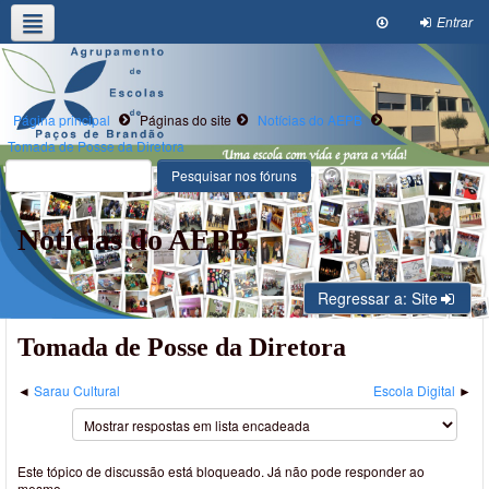
Entrar
Agrupamento
Alunos/E.Educ
Oferta Formativa
Clubes e Projetos
Escola Digital
Página principal
Páginas do site
Notícias do AEPB
Tomada de Posse da Diretora
Notícias do AEPB
Regressar a: Site
Tomada de Posse da Diretora
Sarau Cultural
Escola Digital
Este tópico de discussão está bloqueado. Já não pode responder ao
mesmo.